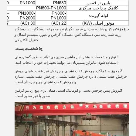
بابين تو قفس
PN630
PN1000
1250
کلاهک پرداخت مرکزی
PN800-PN1600
250-
PN1000-
PN800-
لوله گیرنده
2500
PN2000
PN1600
موتور اصلی (KW)
22 (AC)
30 (AC)
37 (AC)
ب) جزء:
مرکز پرداخت، میزبان فریم، نگهدارنده مجموعه، دستگاه باند، دستگاه
زره، شمارنده متر، دستگاه کش، دستگاه گرفتن و عبور، سیستم انتقال و
کنترل الکتریکی
ج) شخصیت پست:
1.
نوع و مشخصات بیشتر، این ماشین سری می تواند به طور گسترده ای
استفاده شود، بنابراین مشتریان می توانند تجهیزات خود را انتخاب کنند.
2.
مجهز به عملکرد چرخش عقب نشینی و چرخش غیر عقب نشینی. روش
چرخش عقب نشینی دایره چرخش عقب نشینی ، چرخش عقب نشینی سیاره
و چرخش عقب نشینی چرخ چرخدار است.
3.
روش پیش چرخش دستی و اتوماتیک است، همان برای پیچ ریل.و گرفتن
محور یا غیر محور است.