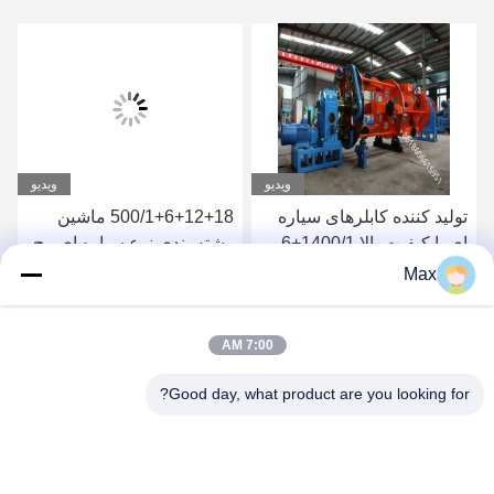
ویدیو
ویدیو
تولید کننده کابلرهای سیاره
500/1+6+12+18 ماشین
ای با کیفیت بالا 1400/1+6
رشته بندی نوع سیاره ای پیچ
برای کابل برق
سیم فولاد هیسترز تنش
Max
بهترین قیمت رو بدست بیار
بهترین قیمت رو بدست بیار
7:00 AM
Good day, what product are you looking for?
BEYDE TRADING CO.,LTD