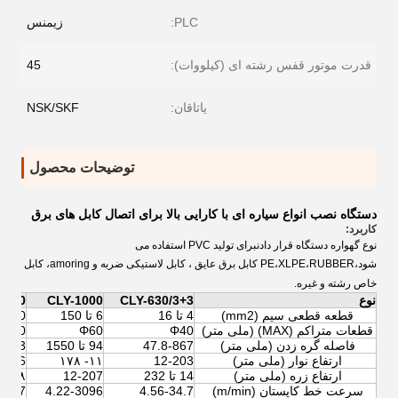
PLC:
زیمنس
قدرت موتور قفس رشته ای (کیلووات):
45
یاتاقان:
NSK/SKF
توضیحات محصول
دستگاه نصب انواع سیاره ای با کارایی بالا برای اتصال کابل های برق
کاربرد:
نوع گهواره دستگاه قرار دادن
برای تولید PVC استفاده می
شود
،PE،XLPE،RUBBER کابل برق عایق ، کابل لاستیکی ضربه و amoring، کابل
خاص رشته و غیره.
نوع
CLY-630/3+3
CLY-1000
1250
قطعه قطعی سیم (mm2)
4 تا 16
6 تا 150
30 تا 240
قطعات متراکم (MAX) (ملی متر)
Φ40
Φ60
Φ80
فاصله گره زدن (ملی متر)
47.8-867
94 تا 1550
3213
ارتفاع نوار (ملی متر)
12-203
۱۱- ۱۷۸
16 تا 256
ارتفاع زره (ملی متر)
14 تا 232
12-207
۱۸- ۲۹۳
سرعت خط کاپستان (m/min)
4.56-34.7
4.22-3096
9-437