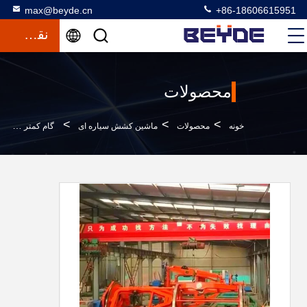
max@beyde.cn
+86-18606615951
نقل قول
محصولات
>
>
>
خونه
محصولات
ماشین کشش سیاره ای
گام کمتر دراز کردن ماشین برای کابل کنترل کابل برق