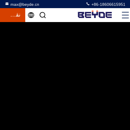
max@beyde.cn
+86-18606615951
نقل قول